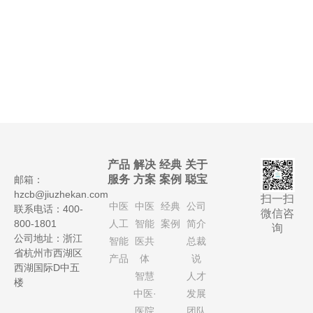
产品
解决
经典
关于
服务
方案
案例
聪宝
邮箱：
hzcb@jiuzhekan.com
扫一扫
中医
中医
经典
公司
联系电话：400-
微信咨
800-1801
人工
智能
案例
简介
询
公司地址：浙江
智能
医共
总裁
省杭州市西湖区
产品
体
说
西湖国际D中五
智慧
人才
楼
中医·
发展
医院
团队