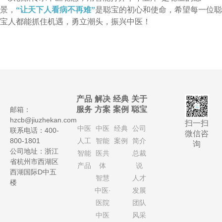
景，
“让天下人看病不再难”
是聪宝的初心和使命，希望每一位聪
宝人都能抓住机遇，勇立潮头，振兴中医！
产品
解决
经典
关于
服务
方案
案例
聪宝
邮箱：
hzcb@jiuzhekan.com
扫一扫
中医
中医
经典
公司
联系电话：400-
微信咨
800-1801
人工
智能
案例
简介
询
公司地址：浙江
智能
医共
总裁
省杭州市西湖区
产品
体
说
西湖国际D中五
智慧
人才
楼
中医·
发展
医院
团队
中医
风采