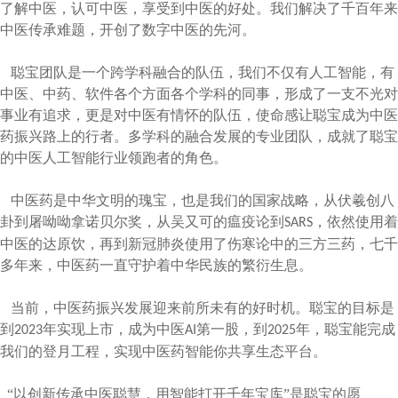
了解中医，认可中医，享受到中医的好处。我们解决了千百年来
中医传承难题，开创了数字中医的先河。
聪宝团队是一个跨学科融合的队伍，我们不仅有人工智能，有
中医、中药、软件各个方面各个学科的同事，形成了一支不光对
事业有追求，更是对中医有情怀的队伍，使命感让聪宝成为中医
药振兴路上的行者。多学科的融合发展的专业团队，成就了聪宝
的中医人工智能行业领跑者的角色。
中医药是中华文明的瑰宝，也是我们的国家战略，从伏羲创八
卦到屠呦呦拿诺贝尔奖，从吴又可的瘟疫论到
，依然使用着
SARS
中医的达原饮，再到新冠肺炎使用了伤寒论中的三方三药，七千
多年来，中医药一直守护着中华民族的繁衍生息。
当前，中医药振兴发展迎来前所未有的好时机。聪宝的目标是
到
年实现上市，成为中医
第一股，到
年，聪宝能完成
2023
AI
2025
我们的登月工程，实现中医药智能你共享生态平台。
“以创新传承中医聪慧，用智能打开千年宝库”是聪宝的愿